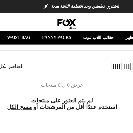
اشتري قطعتين وخد القطعة التالتة هدية!
ظهر
حقائب اللاب تـوب
FANNY PACKS
WAIST BAG
العناصر لك
عرض 0 ل 0 منتجات
لم يتم العثور على منتجات
استخدم عددًا أقل من المرشحات أو
مسح الكل